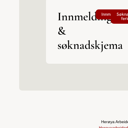
Innmelding
Innmeldingss
Søkn
fer
&
søknadskjema
Herøya Arbeide
Heroyaarbeider