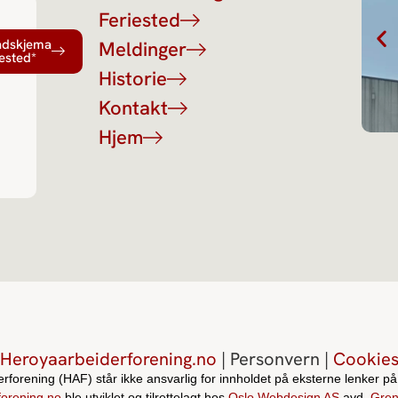
Feriested
kjema*
adskjema
Meldinger
iested*
Historie
Kontakt
Hjem
Heroyaarbeiderforening.no
| Personvern |
Cookie
rforening (HAF) står ikke ansvarlig for innholdet på eksterne lenker på 
forening.no
ble utviklet og tilrettelagt hos
Oslo Webdesign AS
avd.
Gren