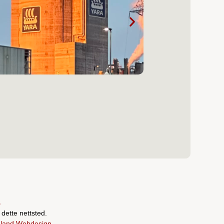
s
dette nettsted.
land Webdesign