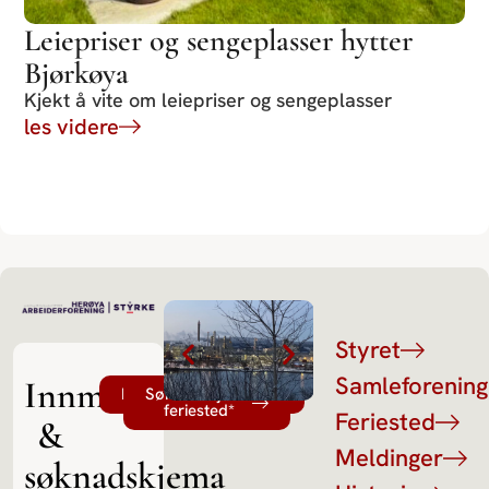
Leiepriser og sengeplasser hytter
Bjørkøya
Kjekt å vite om leiepriser og sengeplasser
les videre
Styret
Samleforenin
Innmelding
Innmeldingsskjema*
Søknadskjema
feriested*
Feriested
&
Meldinger
søknadskjema